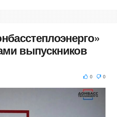
нбасстеплоэнерго»
ками выпускников
0
0