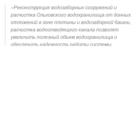
«Реконструкция водозаборных сооружений и
расчистка Ольховского водохранилища от донных
отложений в зоне плотины и водозаборной башни,
расчистка водоотводящего канала позволят
увеличить полезный объем водохранилища и
обеспечить надежность работы системы
водоснабжения для нескольких населенных
пунктов республики, в которых проживают более
400 тыс. человек. Уже проведены все необходимые
обследования и ведется подготовка проектной
документации», – заявил министр строительства
и ЖКХ РФ Ирек Файзуллин.
На данный момент выполнено обследование степени
заиления водохранилища, определен объем донных
отложений, подлежащих удалению. Обследовано
техническое состояние здания водозаборной башни и
берегового водосброса. После подготовки всей