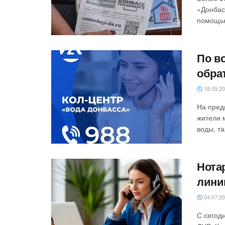
«Донбас
помощью
По в
обра
18.09.2
На пред
жители 
воды, та
Нота
лин
04.07.2
С сегод