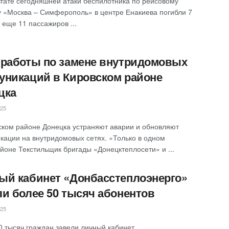
ьтате сегодняшней атаки беспилотника по рейсовому
у «Москва – Симферополь» в центре Енакиева погибли 7
 еще 11 пассажиров ...
 работы по замене внутридомовых
уникаций в Кировском районе
цка
025
ском районе Донецка устраняют аварии и обновляют
кации на внутридомовых сетях. «Только в одном
йоне Текстильщик бригады «Донецктеплосети» и ...
ый кабинет «Донбасстеплоэнерго»
ли более 50 тысяч абонентов
025
50 тысяч граждан завели личный кабинет