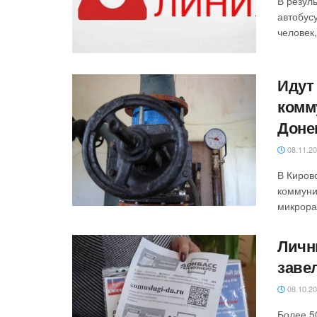
В резул
автобус
человек,
Идут
комм
Доне
08.11.2
В Киров
коммуни
микрора
Личн
заве
08.10.2
‎Более 