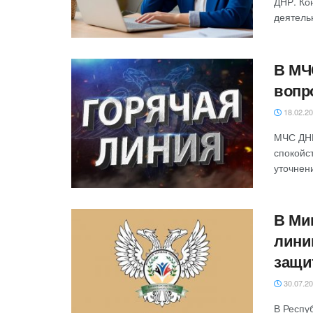
ДНР. Ко
деятель
В МЧ
вопр
18.02.2
МЧС ДНР
спокойс
уточнени
В Ми
лини
защи
30.07.2
В Респу