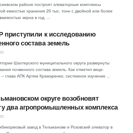
сиевском районе построят элеваторные комплексы
ой емкостью хранения 20 тыс. тонн с двойной или более
аемостью зерна в год. ...
Р приступили к исследованию
енного состава земель
025
итории Шахтерского муниципального округа развернуты
вания почвенного состава земель. Как отметил вице-
 – глава АПК Артем Крамаренко, системное изучение ...
льмановском округе возобновят
ту два агропромышленных комплекса
025
омбикормовый завод в Тельманове и Розовский элеватор в