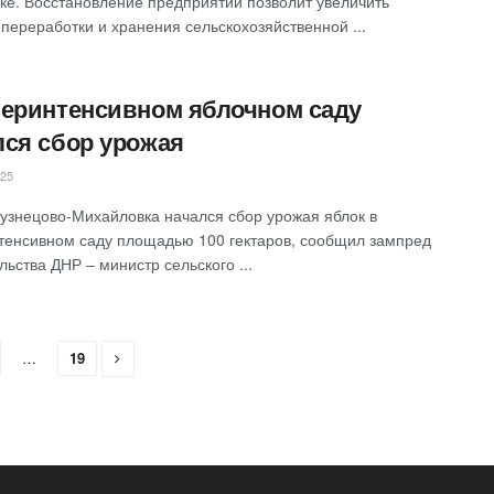
ке. Восстановление предприятий позволит увеличить
переработки и хранения сельскохозяйственной ...
перинтенсивном яблочном саду
лся сбор урожая
025
Кузнецово-Михайловка начался сбор урожая яблок в
тенсивном саду площадью 100 гектаров, сообщил зампред
ьства ДНР – министр сельского ...
…
19