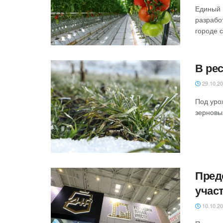
Единый 
разрабо
городе 
В ре
29.10.2
Под уро
зерновых
Пред
учас
10.10.2