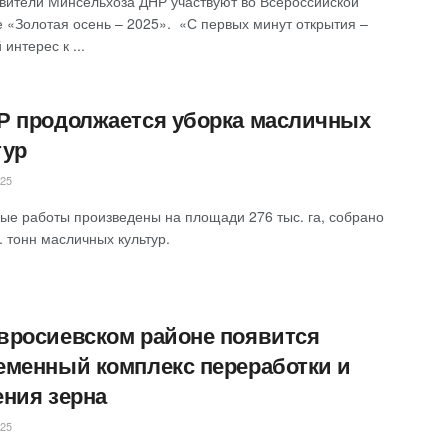
вители Минсельхоза ДНР участвуют во Всероссийской
 «Золотая осень – 2025». ‎ ‎«С первых минут открытия –
интерес к ...
НР продолжается уборка масличных
тур
025
чные работы произведены на площади 276 тыс. га, собрано
. тонн масличных культур.
вросиевском районе появится
еменный комплекс переработки и
ения зерна
025