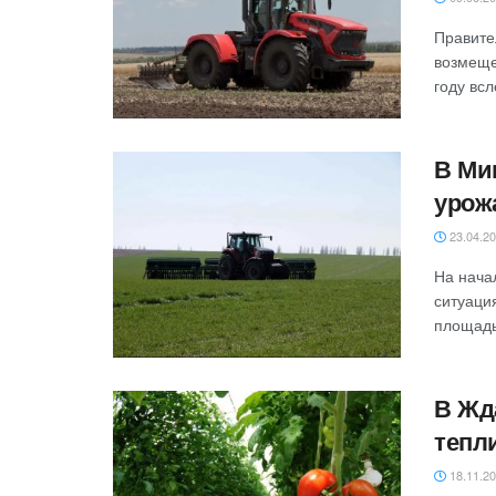
Правите
возмеще
году всл
В Ми
урож
23.04.2
На нача
ситуаци
площадь
В Жд
тепл
18.11.2