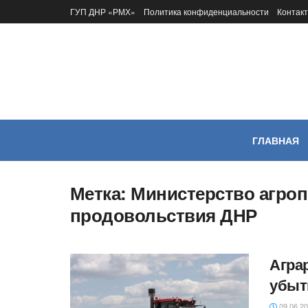
ГУП ДНР «РМХ»
Политика конфиденциальности
Контак
ГЛАВНАЯ
Метка:
Министерство агро
продовольствия ДНР
Агра
убыт
09.06.2