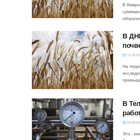
В Амвро
суммарн
оборачив
В ДН
почв
12.09.2
На терр
исследо
премьер
В Те
рабо
09.09.2
Это - к