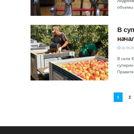
Андреев
объемы 
В су
нача
02.09.2
В селе 
суперин
Правител
1
2