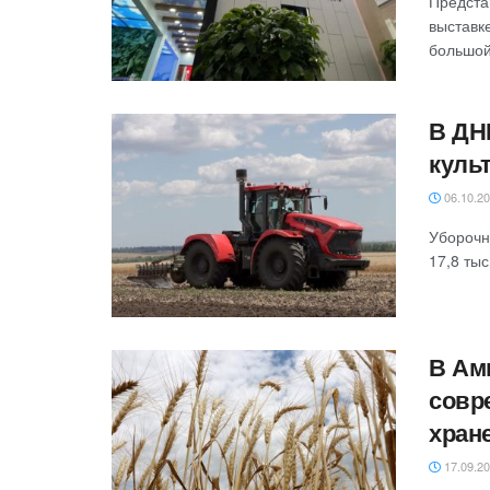
Предста
выставке
большой 
‎В Д
куль
06.10.2
‎‎Уборо
17,8 тыс
В Ам
совр
хран
17.09.2