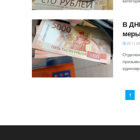
категории
В ДН
меры
25.11.2
Отделен
призывн
единовр
1