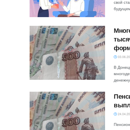
свой ст
будущем
Мног
тыся
фор
03.06.2
В Донец
многоде
денежну
Пенс
вып
24.04.2
Пенсион