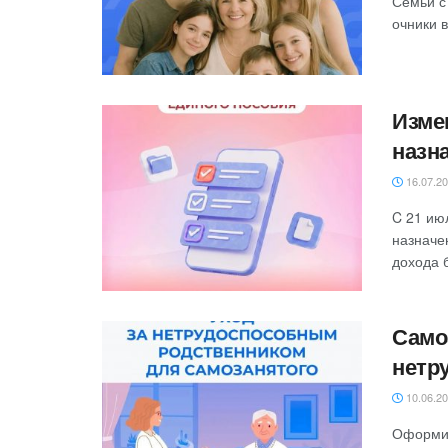
Семьи с
очники в
Изме
назн
16.07.2
C 21 ию
назначе
дохода б
Само
нетр
10.06.2
Оформив