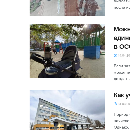
выплаты
после ис
Можн
един
в ОС
14.04.2
‎‎Если з
может п
дождать
Как у
31.03.2
Период 
начисле
Однако, 