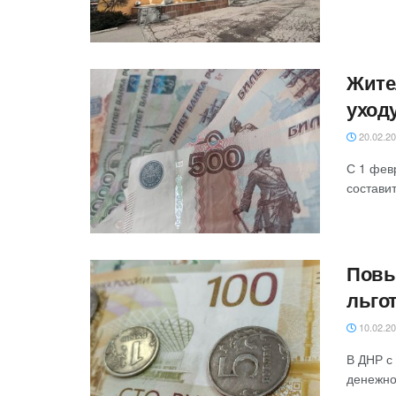
Жите
уход
20.02.2
С 1 фев
составит
Повы
льго
10.02.2
В ДНР с
денежно