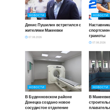
НОВОСТИ
НОВОСТИ
Денис Пушилин встретился с
Наставник
жителями Макеевки
спортсмен
грамоты
07.08.2026
07.08.2026
НОВОСТИ
НОВОСТИ
В Буденновском районе
В Макеевк
Донецка создано новое
строитель
сосудистое отделение
плаватель