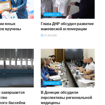
НОВОСТИ
ам юных
Глава ДНР обсудил развитие
ов вручены
макеевской агломерации
07.08.2026
НОВОСТИ
е завершается
В Донецке обсудили
ство
перспективы региональной
ного бассейна
медицины