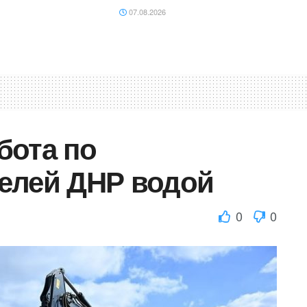
07.08.2026
бота по
елей ДНР водой
0
0