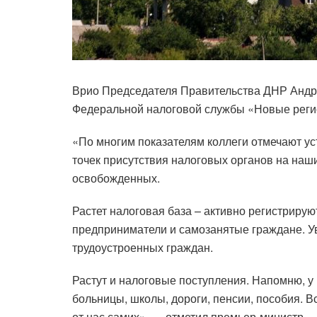
Врио Председателя Правительства ДНР Андр
Федеральной налоговой службы «Новые регион
«По многим показателям коллеги отмечают ус
точек присутствия налоговых органов на наши
освобожденных.
Растет налоговая база – активно регистриру
предприниматели и самозанятые граждане. У
трудоустроенных граждан.
Растут и налоговые поступления. Напомню, у
больницы, школы, дороги, пенсии, пособия. Вс
от нас самих», — отметил премьер-министр.