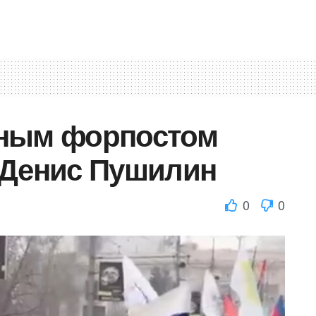
жным форпостом
 Денис Пушилин
0
0