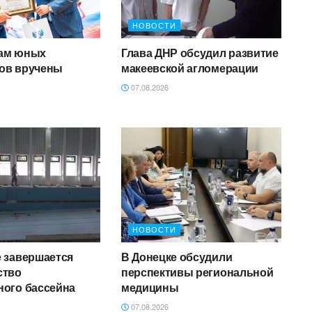
НОВОСТИ
ам юных
Глава ДНР обсудил развитие
ов вручены
макеевской агломерации
07.08.2026
НОВОСТИ
е завершается
В Донецке обсудили
ство
перспективы региональной
ного бассейна
медицины
07.08.2026