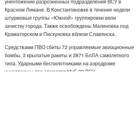
уничтожение разрозненных подразделений ВСУ в
Красном Лимане. В Константиновке в течение недели
штурмовые группы «Южной» группировки вели
зачистку города. Также освобождены Малиновка под
Краматорском и Пискуновка вблизи Славянска.
Средствами ПВО сбиты 72 управляемые авиационные
бомбы, 3 крылатые ракеты и 3871 БпЛА самолетного
типа. Ударными беспилотниками на аэродроме
уничтожены два самолета МиГ-29 ВСУ.
Потери ВФУ: свыше 10 тысяч боевиков и порядка 800
единиц техники, склады боеприпасов и горючего.
Теги:
Важно
Группировка войск "Запад"
Группировка войск "Южная"
Константиновка
Красный Лиман
Малиновка
Минобороны России
Пискуновка