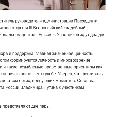
еститель руководителя администрации Президента
икова открыли III Всероссийский свадебный
иональном центре «Россия». Участников ждут два дня
пора и поддержка, главная жизненная ценность.
ногом формируются личность и мировоззрение
ии и такие незыблемые нравственные ориентиры как
о сопричастности к его судьбе. Уверен, что фестиваль
ожеством ярких, волнующих моментов. Совет да
та России Владимира Путина к участникам
 представляют две пары.