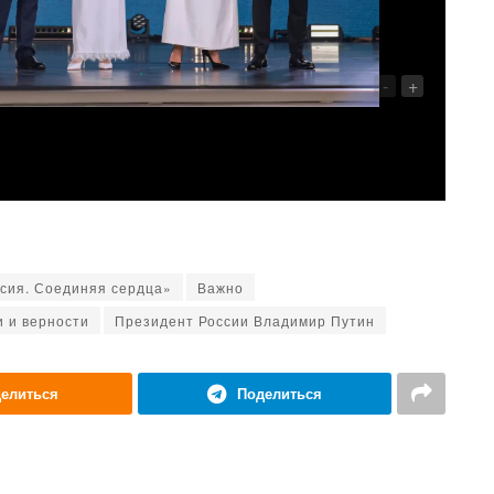
-
+
ссия. Соединяя сердца»
Важно
и и верности
Президент России Владимир Путин
елиться
Поделиться