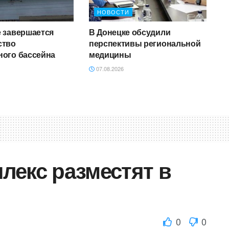
НОВОСТИ
е завершается
В Донецке обсудили
ство
перспективы региональной
ного бассейна
медицины
07.08.2026
лекс разместят в
0
0