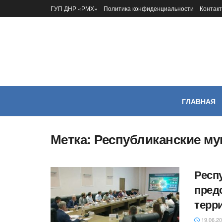
ГУП ДНР «РМХ»
Политика конфиденциальности
Контак
ГЛАВНАЯ
Метка:
Республиканские м
Респ
пред
терр
19.06.2