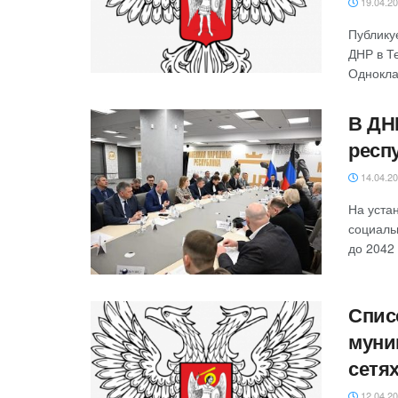
19.04.2
Публику
ДНР в Т
Однокла
В ДН
респ
14.04.2
‎На уст
социаль
до 2042 
Спис
муни
сетя
12.04.2