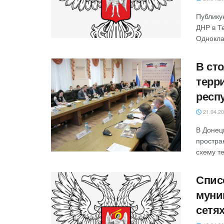
Публику
ДНР в Т
Однокла
‎В с
терр
респ
21.04.2
В Донец
простра
схему те
Спис
муни
сетя