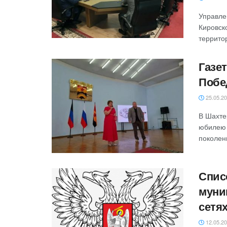
Управле
Кировск
террито
‎Газе
Побе
25.05.2
‎‎В Шах
юбилею 
поколен
Спис
муни
сетя
12.05.2