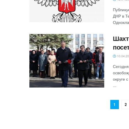
Публику
ДНР в Т
Однокла
Шахт
посе
10.04.2
Сегодня
освобож
округе 
...
1
2