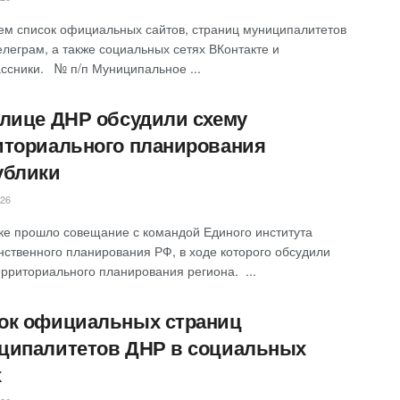
ем список официальных сайтов, страниц муниципалитетов
елеграм, а также социальных сетях ВКонтакте и
ссники. № п/п Муниципальное ...
толице ДНР обсудили схему
иториального планирования
ублики
026
ке прошло совещание с командой Единого института
нственного планирования РФ, в ходе которого обсудили
рриториального планирования региона. ‎ ...
ок официальных страниц
ципалитетов ДНР в социальных
х