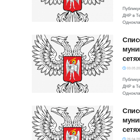
Публику
ДНР в Т
Однокла
Спис
муни
сетя
03.05.2
Публику
ДНР в Т
Однокла
Спис
муни
сетя
26.04.2