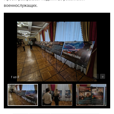
военнослужащих.
-
+
1
из 5