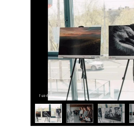
1
из 6