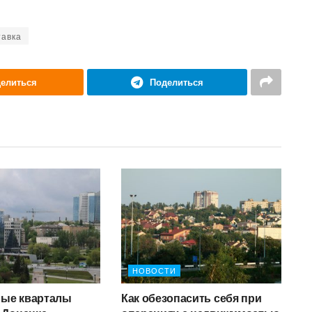
авка
елиться
Поделиться
НОВОСТИ
ые кварталы
Как обезопасить себя при