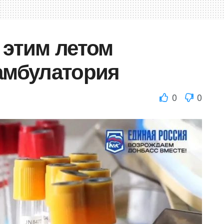
 этим летом
 амбулатория
0
0