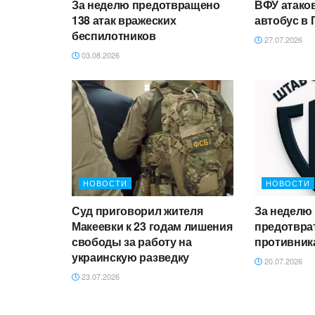
За неделю предотвращено
ВФУ атако
138 атак вражеских
автобус в 
беспилотников
27.07.2026
03.08.2026
НОВОСТИ
НОВОСТИ
Суд приговорил жителя
За неделю
Макеевки к 23 годам лишения
предотврат
свободы за работу на
противник
украинскую разведку
20.07.2026
23.07.2026