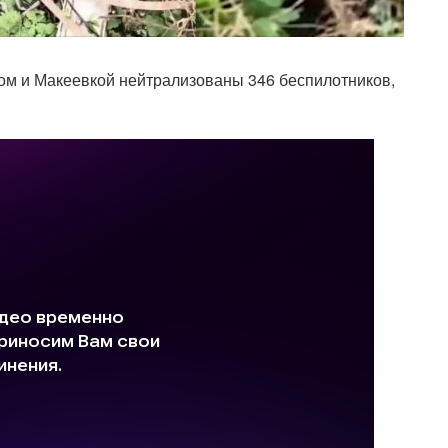
м и Макеевкой нейтрализованы 346 беспилотников,