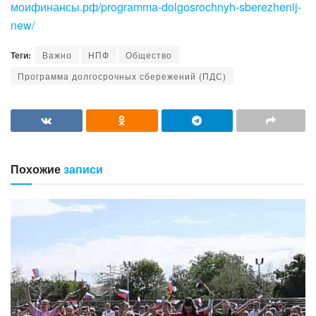
моифинансы.рф/programma-dolgosrochnyh-sberezhenij-
new/
Теги:
Важно
НПФ
Общество
Программа долгосрочных сбережений (ПДС)
Похожие
записи