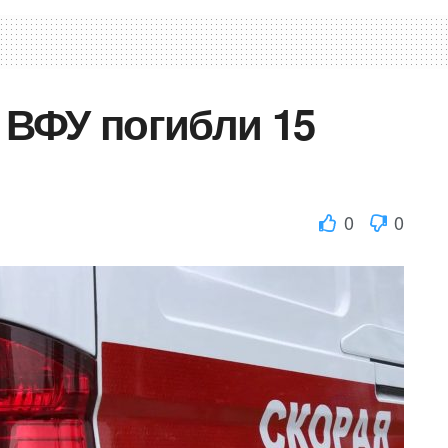
к ВФУ погибли 15
0
0